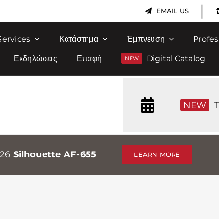
|
EMAIL US
Services
Κατάστημα
Έμπνευση
Profes
Εκδηλώσεις
Επαφή
Digital Catalog
NEW
T
026
Silhouette AF-655
LEARN MORE