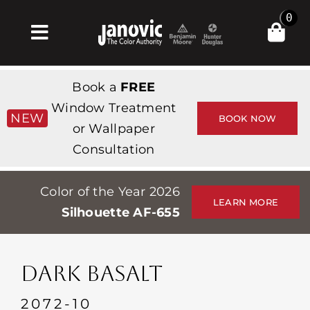
Skip
0
to
Toggle
content
Navigation
Σπίτι
Book a
FREE
Products & Services
Window Treatment
NEW
BOOK NOW
or Wallpaper
Κατάστημα
Consultation
Έμπνευση
Color of the Year 2026
Professionals
LEARN MORE
Silhouette AF-655
Stores
Περίπου
DARK BASALT
Εκδηλώσεις
2072-10