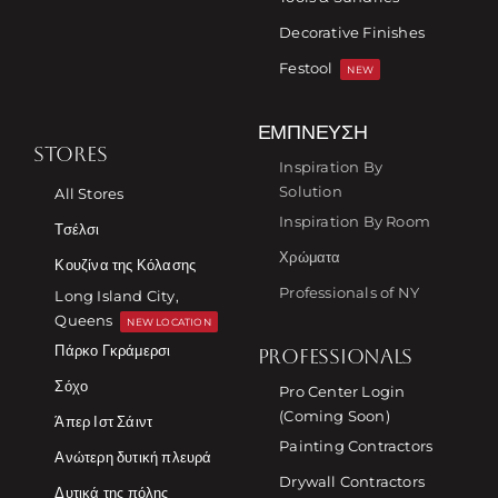
Decorative Finishes
Festool
NEW
ΈΜΠΝΕΥΣΗ
STORES
Inspiration By
Solution
All Stores
Inspiration By Room
Τσέλσι
Χρώματα
Κουζίνα της Κόλασης
Professionals of NY
Long Island City,
Queens
NEW LOCATION
Πάρκο Γκράμερσι
PROFESSIONALS
Σόχο
Pro Center Login
(Coming Soon)
Άπερ Ιστ Σάιντ
Painting Contractors
Ανώτερη δυτική πλευρά
Drywall Contractors
Δυτικά της πόλης