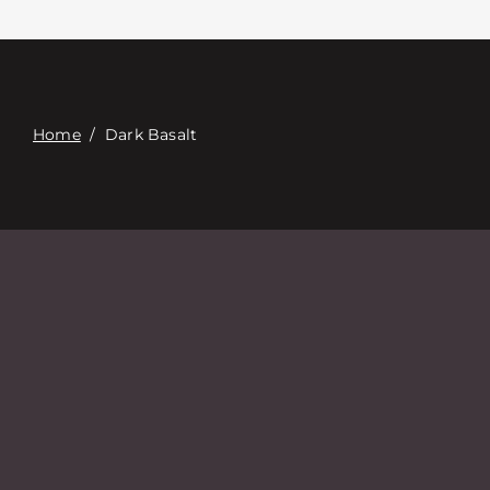
Επαφή
Digital Catalog
Home
/
Dark Basalt