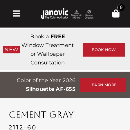
Skip
0
to
Toggle
content
Navigation
Σπίτι
Book a
FREE
Products & Services
Window Treatment
NEW
BOOK NOW
or Wallpaper
Κατάστημα
Consultation
Έμπνευση
Color of the Year 2026
Professionals
LEARN MORE
Silhouette AF-655
Stores
Περίπου
CEMENT GRAY
Εκδηλώσεις
2112-60