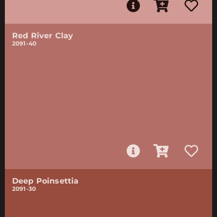
Red River Clay
2091-40
Deep Poinsettia
2091-30