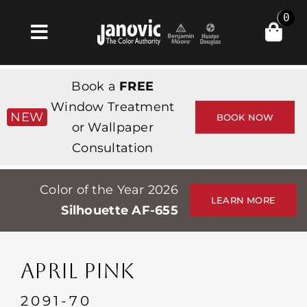
Skip
0
to
Toggle
content
Navigation
Σπίτι
Book a
FREE
Products & Services
Window Treatment
NEW
BOOK NOW
or Wallpaper
Κατάστημα
Consultation
Έμπνευση
Color of the Year 2026
Professionals
LEARN MORE
Silhouette AF-655
Stores
Περίπου
APRIL PINK
Εκδηλώσεις
2091-70