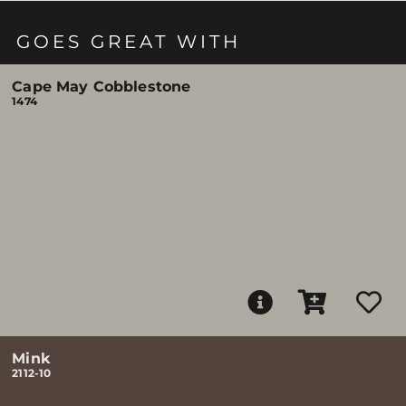
GOES GREAT WITH
Cape May Cobblestone
1474
Mink
2112-10