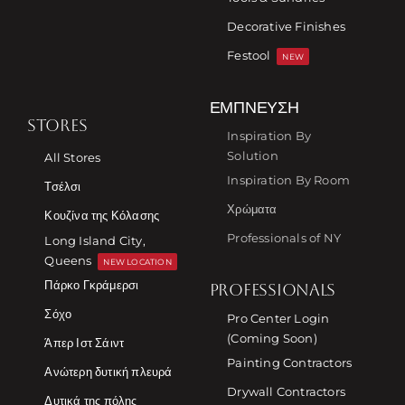
Decorative Finishes
Festool
NEW
ΈΜΠΝΕΥΣΗ
STORES
Inspiration By
Solution
All Stores
Inspiration By Room
Τσέλσι
Χρώματα
Κουζίνα της Κόλασης
Professionals of NY
Long Island City,
Queens
NEW LOCATION
Πάρκο Γκράμερσι
PROFESSIONALS
Σόχο
Pro Center Login
(Coming Soon)
Άπερ Ιστ Σάιντ
Painting Contractors
Ανώτερη δυτική πλευρά
Drywall Contractors
Δυτικά της πόλης