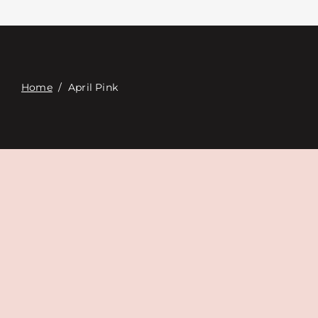
Επαφή
Digital Catalog
Home
/
April Pink