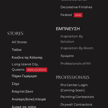
Decorative Finishes
Festool
NEW
ΈΜΠΝΕΥΣΗ
STORES
Inspiration By
Solution
All Stores
Inspiration By Room
Τσέλσι
Χρώματα
Κουζίνα της Κόλασης
Professionals of NY
Long Island City,
Queens
NEW LOCATION
Πάρκο Γκράμερσι
PROFESSIONALS
Σόχο
Pro Center Login
(Coming Soon)
Άπερ Ιστ Σάιντ
Painting Contractors
Ανώτερη δυτική πλευρά
Drywall Contractors
Δυτικά της πόλης