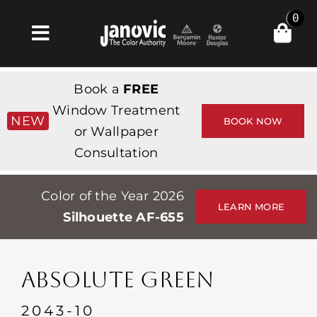
Skip
0
to
Toggle
content
Navigation
Σπίτι
Book a
FREE
Products & Services
Window Treatment
NEW
BOOK NOW
or Wallpaper
Κατάστημα
Consultation
Έμπνευση
Color of the Year 2026
Professionals
LEARN MORE
Silhouette AF-655
Stores
Περίπου
ABSOLUTE GREEN
Εκδηλώσεις
2043-10