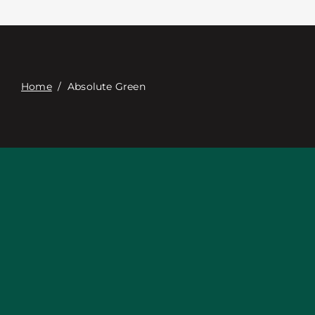
Επαφή
Digital Catalog
Home
/
Absolute Green