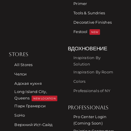
Primer
Tools & Sundries
Decorative Finishes
Festool
NEW
ВДОХНОВЕНИЕ
STORES
Inspiration By
Solution
All Stores
Inspiration By Room
Челси
Colors
Адская кухня
Professionals of NY
Long Island City,
Queens
NEW LOCATION
Парк Грамерси
PROFESSIONALS
SoHo
Pro Center Login
(Coming Soon)
Верхний Ист-Сайд