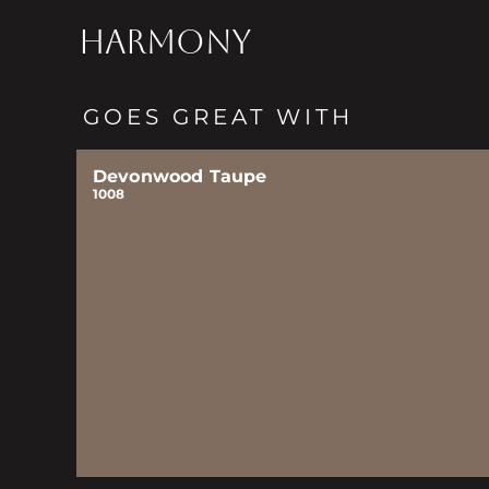
HARMONY
GOES GREAT WITH
Devonwood Taupe
1008