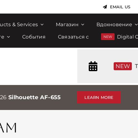
EMAIL US
ucts & Services
Магазин
Вдохновение
те
События
Связаться с
Digital 
NEW
T
026
Silhouette AF-655
LEARN MORE
AM