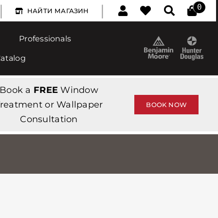
|
|
0
НАЙТИ МАГАЗИН
Professionals
Catalog
Book a
FREE
Window
reatment or Wallpaper
BOOK NOW
Consultation