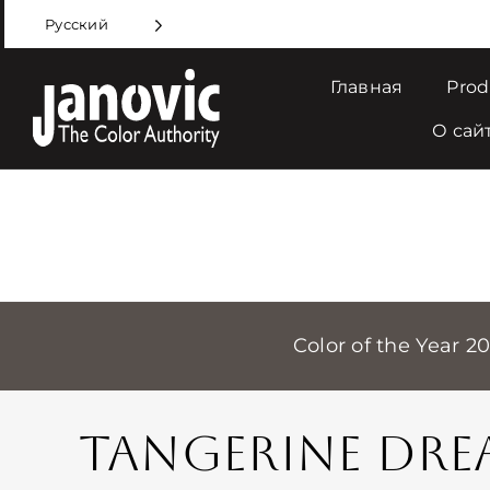
Skip
Русский
to
content
Главная
Prod
О сай
Color of the Year 2
TANGERINE DRE