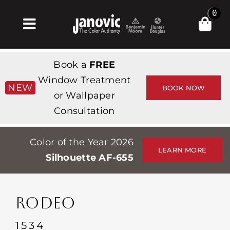
Skip
0
to
Toggle
content
Navigation
Главная
Book a
FREE
Products & Services
Window Treatment
NEW
BOOK NOW
or Wallpaper
Магазин
Consultation
Вдохновение
Color of the Year 2026
Professionals
LEARN MORE
Silhouette AF-655
Stores
О сайте
RODEO
События
1534