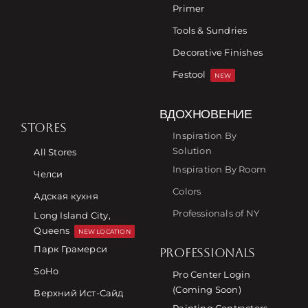
Primer
Tools & Sundries
Decorative Finishes
Festool
NEW
ВДОХНОВЕНИЕ
STORES
Inspiration By
Solution
All Stores
Inspiration By Room
Челси
Colors
Адская кухня
Professionals of NY
Long Island City,
Queens
NEW LOCATION
Парк Грамерси
PROFESSIONALS
SoHo
Pro Center Login
(Coming Soon)
Верхний Ист-Сайд