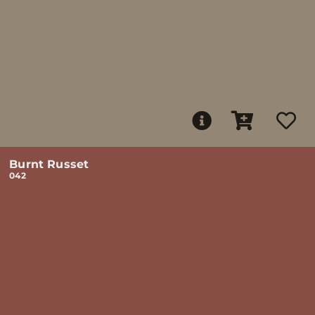
Burnt Russet
042