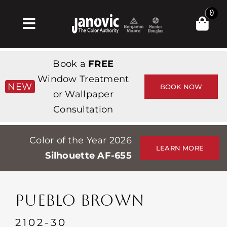
Skip
0
to
Toggle
content
Navigation
Главная
Book a
FREE
Products & Services
Window Treatment
NEW
BOOK NOW
or Wallpaper
Магазин
Consultation
Вдохновение
Color of the Year 2026
Professionals
LEARN MORE
Silhouette AF-655
Stores
О сайте
PUEBLO BROWN
События
2102-30