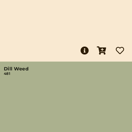
Dill Weed
481