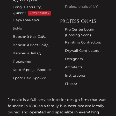
Professionals of NY
Long Island City,
Queens
NEW LOCATION
Парк Грамерси
PROFESSIONALS
SoHo
Pro Center Login
(Coming Soon)
Верхний Ист-Сайд
Painting Contractors
Верхний Вест-Сайд
Drywall Contractors
Верхний Запад
Designers
Йорквилл
Architects
Кингсбридж, Бронкс
Institutional
Трогс Нек, Бронкс
Fine Art
Janovic is a full-service interior design firm that was
founded in 1888 as a family business. We are locally
owned and operated and specialize in everything