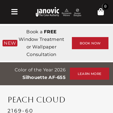
Skip
0
to
Toggle
content
Navigation
Главная
Book a
FREE
Products & Services
Window Treatment
NEW
BOOK NOW
or Wallpaper
Магазин
Consultation
Вдохновение
Color of the Year 2026
Professionals
LEARN MORE
Silhouette AF-655
Stores
О сайте
PEACH CLOUD
События
2169-60