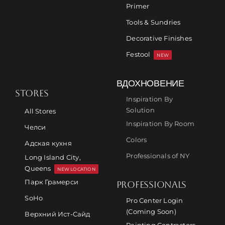
Primer
Tools & Sundries
Decorative Finishes
Festool
NEW
ВДОХНОВЕНИЕ
STORES
Inspiration By
Solution
All Stores
Inspiration By Room
Челси
Colors
Адская кухня
Professionals of NY
Long Island City,
Queens
NEW LOCATION
Парк Грамерси
PROFESSIONALS
SoHo
Pro Center Login
(Coming Soon)
Верхний Ист-Сайд