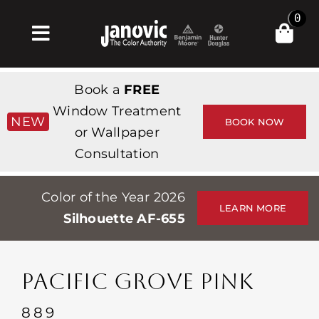
Skip
0
to
Toggle
content
Navigation
Главная
Book a
FREE
Products & Services
Window Treatment
NEW
BOOK NOW
or Wallpaper
Магазин
Consultation
Вдохновение
Color of the Year 2026
Professionals
LEARN MORE
Silhouette AF-655
Stores
О сайте
PACIFIC GROVE PINK
События
889