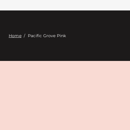
Связаться с
Digital Catalog
Home
/
Pacific Grove Pink