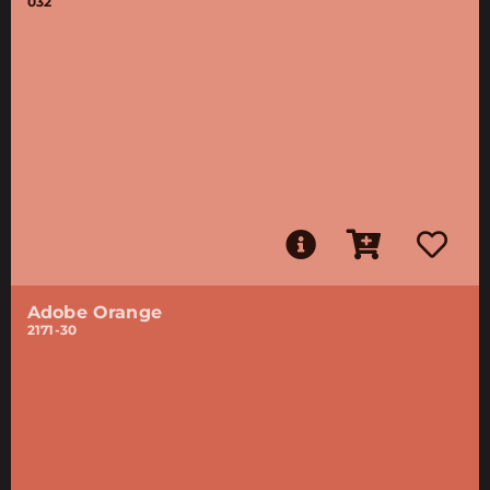
032
Adobe Orange
2171-30