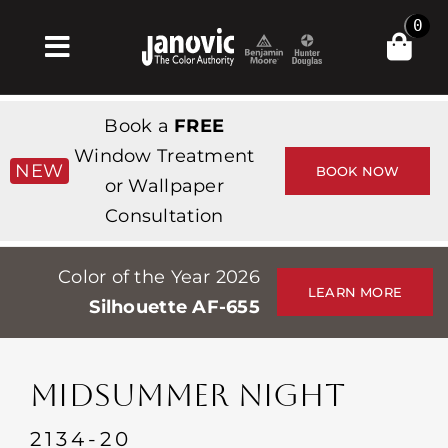
Skip
0
to
Toggle
content
Navigation
Главная
Book a
FREE
Products & Services
Window Treatment
NEW
BOOK NOW
or Wallpaper
Магазин
Consultation
Вдохновение
Color of the Year 2026
Professionals
LEARN MORE
Silhouette AF-655
Stores
О сайте
MIDSUMMER NIGHT
События
2134-20