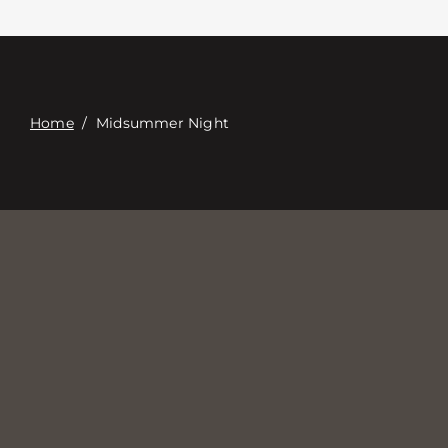
Связаться с
Digital Catalog
Home
/
Midsummer Night