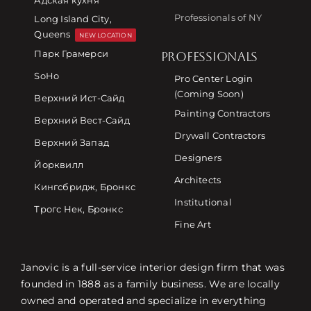
Professionals of NY
Long Island City,
Queens
NEW LOCATION
Парк Грамерси
PROFESSIONALS
SoHo
Pro Center Login
(Coming Soon)
Верхний Ист-Сайд
Painting Contractors
Верхний Вест-Сайд
Drywall Contractors
Верхний Запад
Designers
Йорквилл
Architects
Кингсбридж, Бронкс
Institutional
Трогс Нек, Бронкс
Fine Art
Janovic is a full-service interior design firm that was
founded in 1888 as a family business. We are locally
owned and operated and specialize in everything