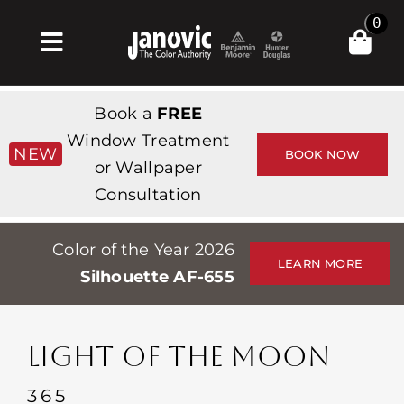
Skip
0
to
Toggle
content
Navigation
Главная
Book a
FREE
Products & Services
Window Treatment
NEW
BOOK NOW
or Wallpaper
Магазин
Consultation
Вдохновение
Color of the Year 2026
Professionals
LEARN MORE
Silhouette AF-655
Stores
О сайте
LIGHT OF THE MOON
События
365