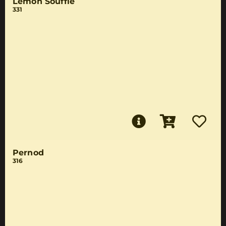
Lemon Soufflé
331
Pernod
316