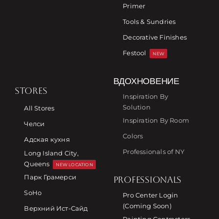
Primer
Tools & Sundries
Decorative Finishes
Festool
NEW
ВДОХНОВЕНИЕ
STORES
Inspiration By
Solution
All Stores
Inspiration By Room
Челси
Colors
Адская кухня
Professionals of NY
Long Island City,
Queens
NEW LOCATION
Парк Грамерси
PROFESSIONALS
SoHo
Pro Center Login
(Coming Soon)
Верхний Ист-Сайд