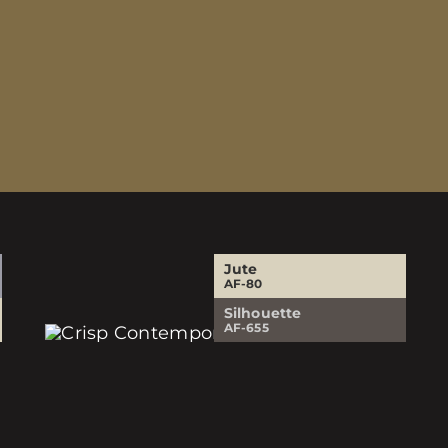
Jute
AF-80
Silhouette
AF-655