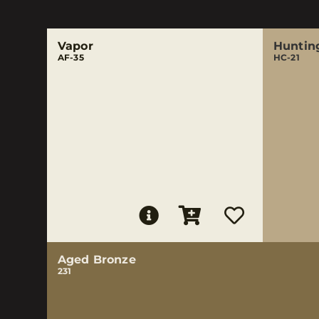
Vapor
Huntin
AF-35
HC-21
Aged Bronze
231