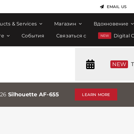
EMAIL US
ucts & Services
Магазин
Вдохновение
те
События
Связаться с
Digital 
NEW
T
026
Silhouette AF-655
LEARN MORE