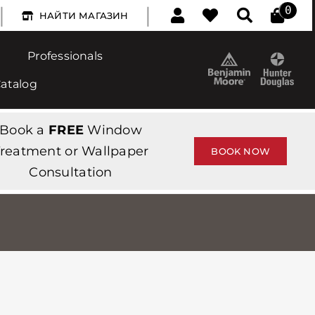
|
|
0
НАЙТИ МАГАЗИН
Professionals
Catalog
Book a
FREE
Window
reatment or Wallpaper
BOOK NOW
Consultation