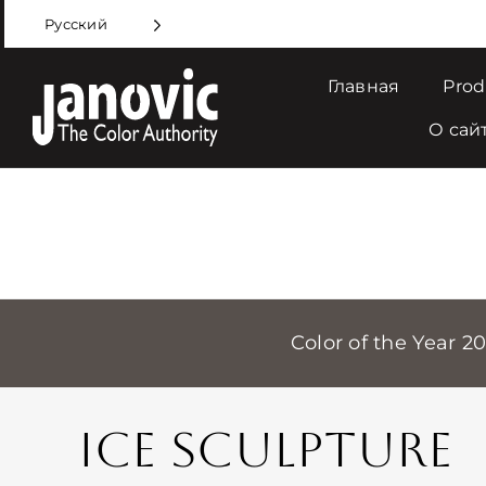
Skip
Русский
to
content
Главная
Prod
О сай
Color of the Year 2
ICE SCULPTURE