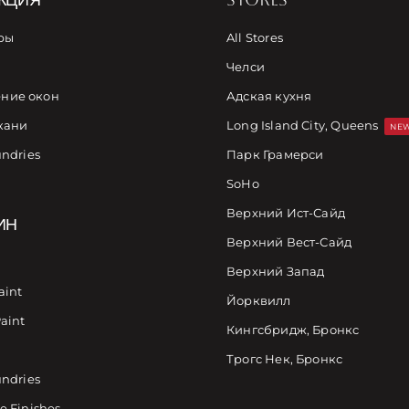
ры
All Stores
Челси
ние окон
Адская кухня
кани
Long Island City, Queens
NEW
undries
Парк Грамерси
SoHo
Верхний Ист-Сайд
ИН
Верхний Вест-Сайд
Верхний Запад
aint
Йорквилл
Paint
Кингсбридж, Бронкс
Трогс Нек, Бронкс
undries
e Finishes