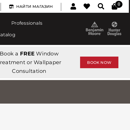
|
|
0
НАЙТИ МАГАЗИН
Professionals
Catalog
Book a
FREE
Window
reatment or Wallpaper
BOOK NOW
Consultation