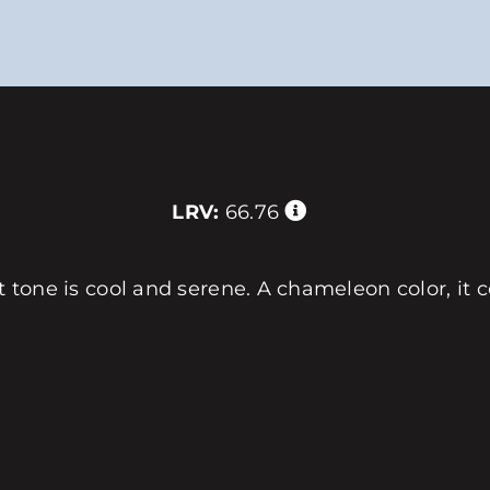
LRV:
66.76
ht tone is cool and serene. A chameleon color, it 