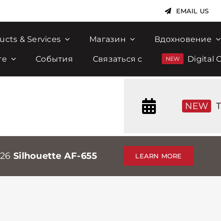
EMAIL US
ucts & Services
Магазин
Вдохновение
те
События
Связаться с
Digital 
NEW
T
026
Silhouette AF-655
LEARN MORE