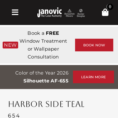
Skip
0
to
Toggle
content
Navigation
Главная
Book a
FREE
Products & Services
Window Treatment
NEW
BOOK NOW
or Wallpaper
Магазин
Consultation
Вдохновение
Color of the Year 2026
Professionals
LEARN MORE
Silhouette AF-655
Stores
О сайте
HARBOR SIDE TEAL
События
654