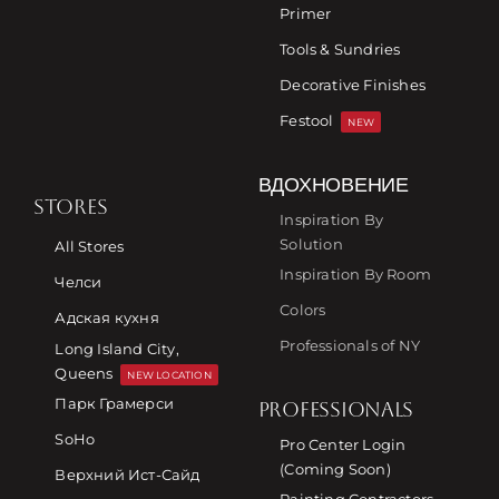
Primer
Tools & Sundries
Decorative Finishes
Festool
NEW
ВДОХНОВЕНИЕ
STORES
Inspiration By
Solution
All Stores
Inspiration By Room
Челси
Colors
Адская кухня
Professionals of NY
Long Island City,
Queens
NEW LOCATION
Парк Грамерси
PROFESSIONALS
SoHo
Pro Center Login
(Coming Soon)
Верхний Ист-Сайд