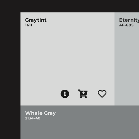
Graytint
Eternit
1611
AF-695
Whale Gray
2134-40