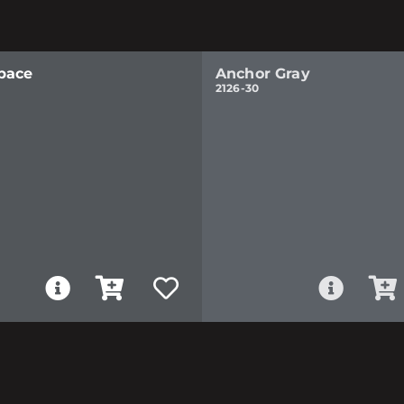
pace
Anchor Gray
2126-30