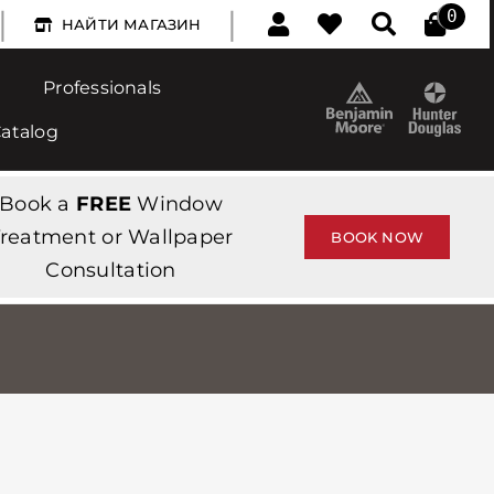
|
|
0
НАЙТИ МАГАЗИН
Professionals
Catalog
Book a
FREE
Window
reatment or Wallpaper
BOOK NOW
Consultation