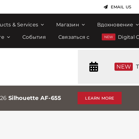
EMAIL US
ucts & Services
Магазин
Вдохновение
те
События
Связаться с
Digital 
NEW
T
026
Silhouette AF-655
LEARN MORE