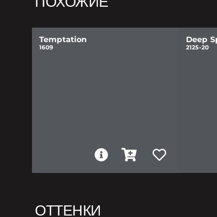
ПОХОЖИЕ
Temptation
Deep S
1609
2125-20
ОТТЕНКИ