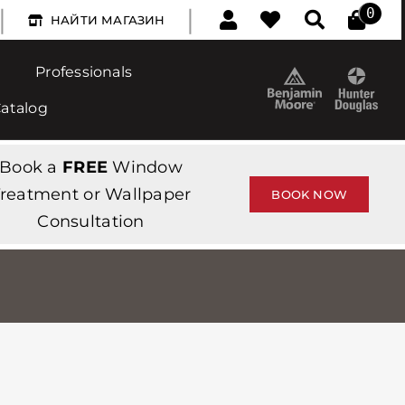
|
|
0
НАЙТИ МАГАЗИН
Professionals
Catalog
Book a
FREE
Window
reatment or Wallpaper
BOOK NOW
Consultation