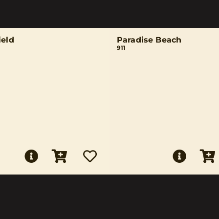
ield
Paradise Beach
911