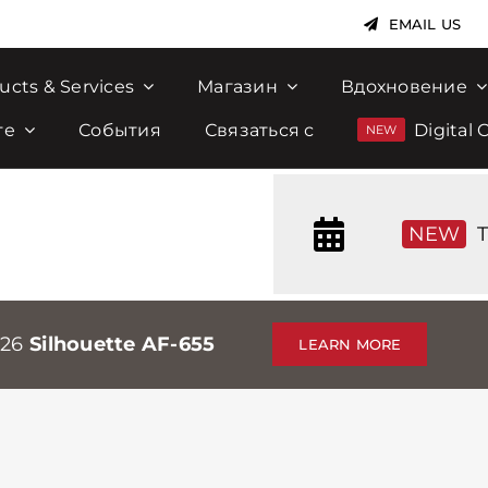
EMAIL US
ucts & Services
Магазин
Вдохновение
те
События
Связаться с
Digital 
NEW
T
026
Silhouette AF-655
LEARN MORE