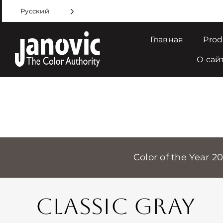
Skip
Русский
to
content
Главная
Prod
О сай
Color of the Year 2
CLASSIC GRAY