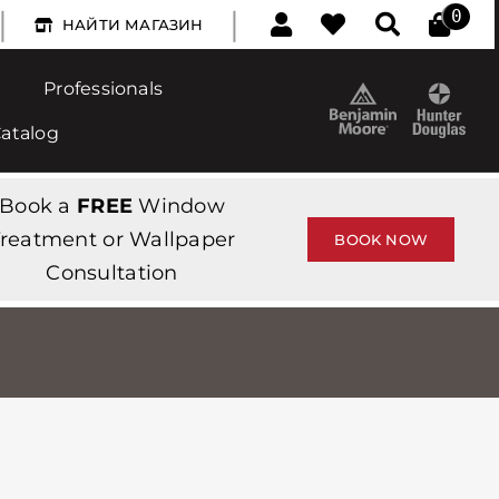
|
|
0
НАЙТИ МАГАЗИН
Professionals
Catalog
Book a
FREE
Window
reatment or Wallpaper
BOOK NOW
Consultation