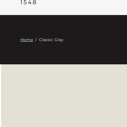
1548
Home
/
Classic Gray