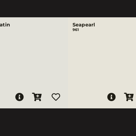
Satin
Seapearl
961