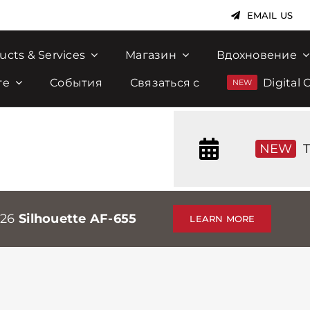
EMAIL US
ucts & Services
Магазин
Вдохновение
те
События
Связаться с
Digital 
NEW
T
026
Silhouette AF-655
LEARN MORE