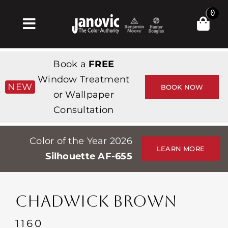
Skip
0
to
Toggle
content
Navigation
Главная
Book a
FREE
Products & Services
Window Treatment
NEW
BOOK NOW
or Wallpaper
Магазин
Consultation
Вдохновение
Color of the Year 2026
Professionals
LEARN MORE
Silhouette AF-655
Stores
О сайте
CHADWICK BROWN
События
1160