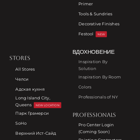
Primer
Tools & Sundries
Decorative Finishes
Festool
NEW
ВДОХНОВЕНИЕ
STORES
Inspiration By
Solution
All Stores
Inspiration By Room
Челси
Colors
Адская кухня
Professionals of NY
Long Island City,
Queens
NEW LOCATION
Парк Грамерси
PROFESSIONALS
SoHo
Pro Center Login
(Coming Soon)
Верхний Ист-Сайд