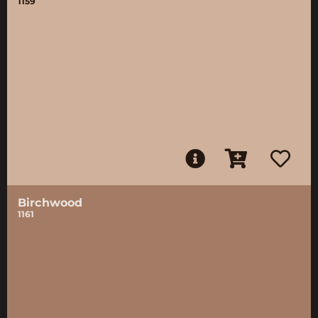
1159
Birchwood
1161