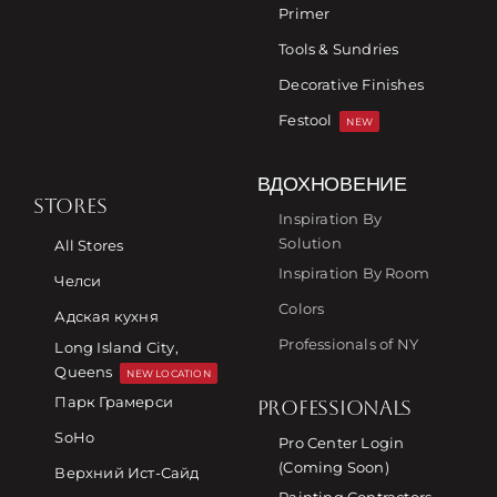
Primer
Tools & Sundries
Decorative Finishes
Festool
NEW
ВДОХНОВЕНИЕ
STORES
Inspiration By
Solution
All Stores
Inspiration By Room
Челси
Colors
Адская кухня
Professionals of NY
Long Island City,
Queens
NEW LOCATION
Парк Грамерси
PROFESSIONALS
SoHo
Pro Center Login
(Coming Soon)
Верхний Ист-Сайд