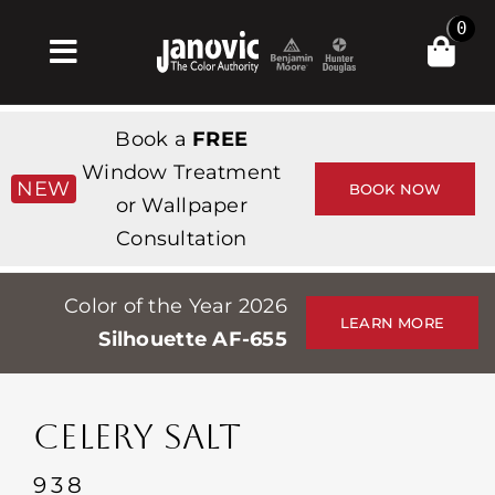
Skip
0
to
Toggle
content
Navigation
Главная
Book a
FREE
Products & Services
Window Treatment
NEW
BOOK NOW
or Wallpaper
Магазин
Consultation
Вдохновение
Color of the Year 2026
Professionals
LEARN MORE
Silhouette AF-655
Stores
О сайте
CELERY SALT
События
938