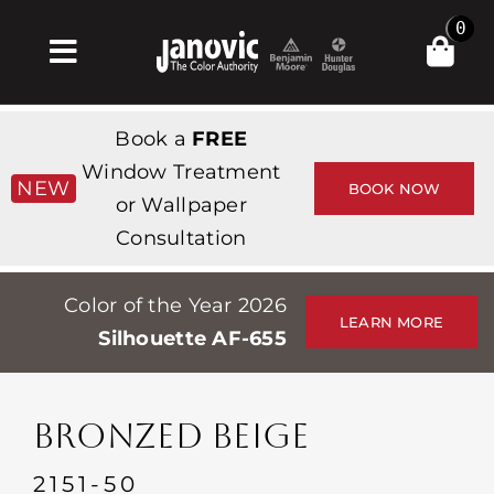
Skip
0
to
Toggle
content
Navigation
Главная
Book a
FREE
Products & Services
Window Treatment
NEW
BOOK NOW
or Wallpaper
Магазин
Consultation
Вдохновение
Color of the Year 2026
Professionals
LEARN MORE
Silhouette AF-655
Stores
О сайте
BRONZED BEIGE
События
2151-50