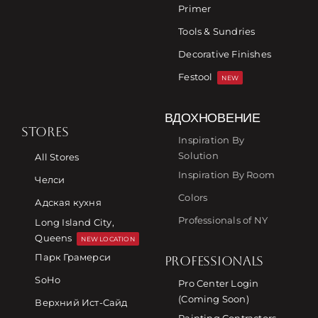
Primer
Tools & Sundries
Decorative Finishes
Festool
NEW
ВДОХНОВЕНИЕ
STORES
Inspiration By
Solution
All Stores
Inspiration By Room
Челси
Colors
Адская кухня
Professionals of NY
Long Island City,
Queens
NEW LOCATION
Парк Грамерси
PROFESSIONALS
SoHo
Pro Center Login
(Coming Soon)
Верхний Ист-Сайд