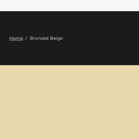
Связаться с
Digital Catalog
Home
/
Bronzed Beige