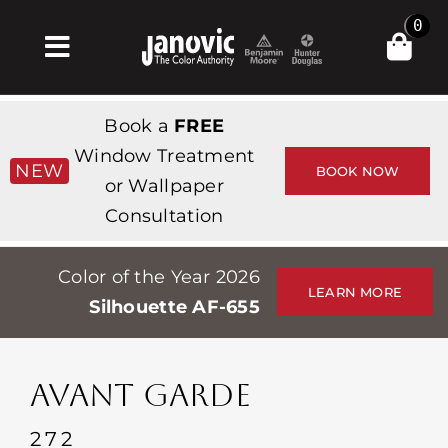
Skip
0
to
Toggle
content
Navigation
Главная
Book a
FREE
Products & Services
Window Treatment
NEW
BOOK NOW
or Wallpaper
Магазин
Consultation
Вдохновение
Color of the Year 2026
Professionals
LEARN MORE
Silhouette AF-655
Stores
О сайте
AVANT GARDE
События
272