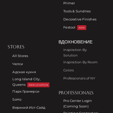
Primer
Tools & Sundries
Decorative Finishes
Festool
NEW
ВДОХНОВЕНИЕ
STORES
Inspiration By
Solution
All Stores
Inspiration By Room
Челси
Colors
Адская кухня
Professionals of NY
Long Island City,
Queens
NEW LOCATION
Парк Грамерси
PROFESSIONALS
SoHo
Pro Center Login
(Coming Soon)
Верхний Ист-Сайд