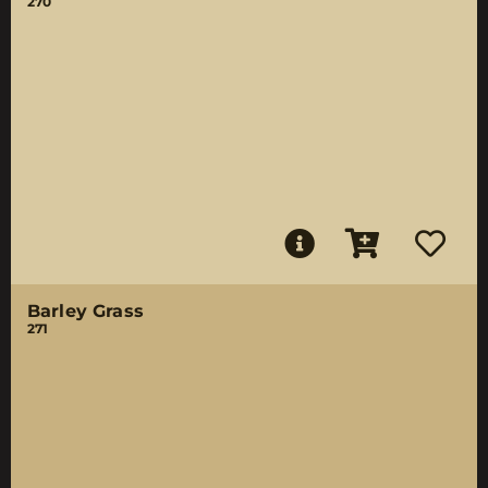
270
Barley Grass
271