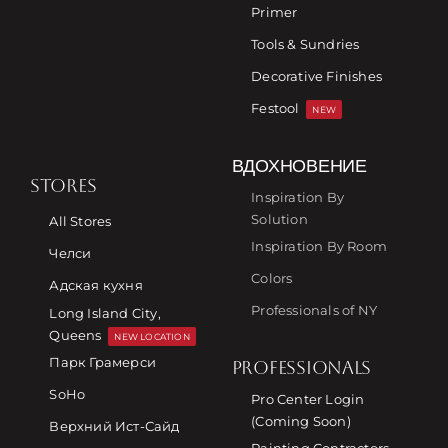
Primer
Tools & Sundries
Decorative Finishes
Festool
NEW
ВДОХНОВЕНИЕ
STORES
Inspiration By
Solution
All Stores
Inspiration By Room
Челси
Colors
Адская кухня
Professionals of NY
Long Island City,
Queens
NEW LOCATION
Парк Грамерси
PROFESSIONALS
SoHo
Pro Center Login
(Coming Soon)
Верхний Ист-Сайд