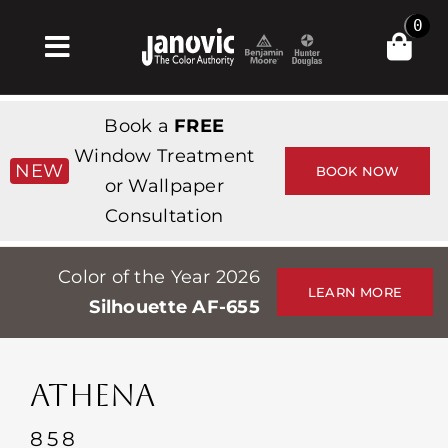
Skip
0
to
Toggle
content
Navigation
Главная
Book a
FREE
Products & Services
Window Treatment
NEW
BOOK NOW
or Wallpaper
Магазин
Consultation
Вдохновение
Color of the Year 2026
Professionals
LEARN MORE
Silhouette AF-655
Stores
О сайте
ATHENA
События
858