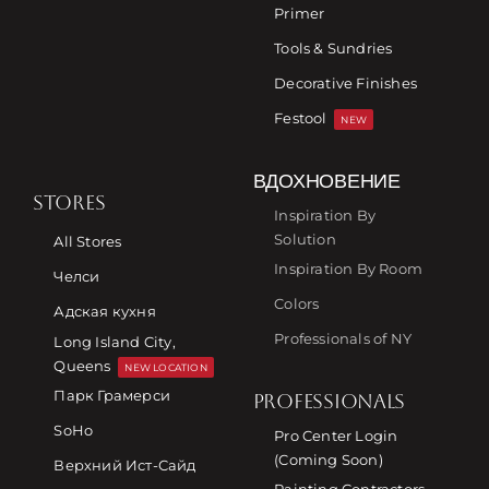
Primer
Tools & Sundries
Decorative Finishes
Festool
NEW
ВДОХНОВЕНИЕ
STORES
Inspiration By
Solution
All Stores
Inspiration By Room
Челси
Colors
Адская кухня
Professionals of NY
Long Island City,
Queens
NEW LOCATION
Парк Грамерси
PROFESSIONALS
SoHo
Pro Center Login
(Coming Soon)
Верхний Ист-Сайд