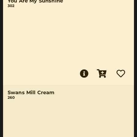
You Are My Sunshine
302
Swans Mill Cream
260