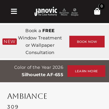
Skip
0
to
Toggle
content
Navigation
Главная
Book a
FREE
Products & Services
Window Treatment
NEW
BOOK NOW
or Wallpaper
Магазин
Consultation
Вдохновение
Color of the Year 2026
Professionals
LEARN MORE
Silhouette AF-655
Stores
О сайте
AMBIANCE
События
309