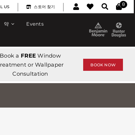
|
|
0
L US
스토어 찾기
약
Events
Book a
FREE
Window
reatment or Wallpaper
BOOK NOW
Consultation