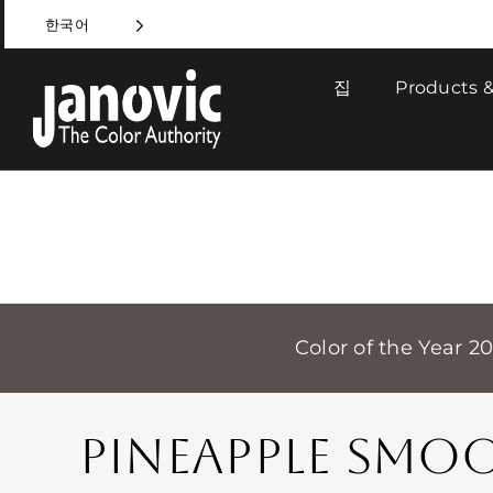
Skip
한국어
to
content
집
Products &
Color of the Year 2
PINEAPPLE SMO