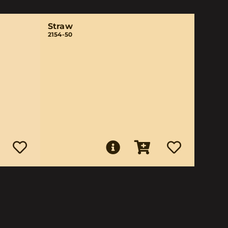
Straw
2154-50