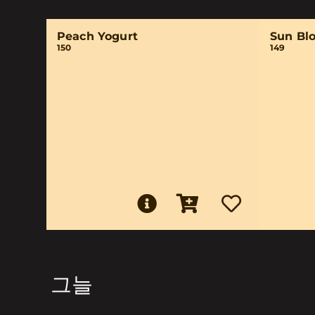
Peach Yogurt
Sun Bl
150
149
그늘