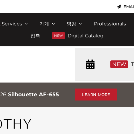
EMAI
 Services
가게
영감
Professionals
접촉
Digital Catalog
NEW
T
026
Silhouette AF-655
LEARN MORE
OTHY