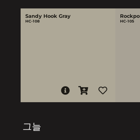
Sandy Hook Gray
Rockpo
HC-108
HC-105
그늘