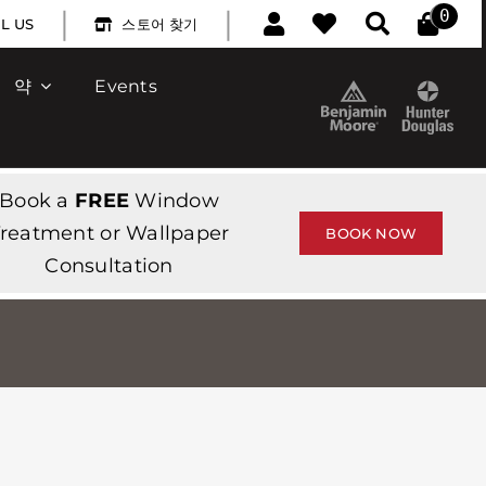
|
|
0
L US
스토어 찾기
약
Events
Book a
FREE
Window
reatment or Wallpaper
BOOK NOW
Consultation