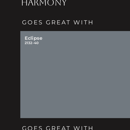
HARMONY
GOES GREAT WITH
Eclipse
2132-40
GOES GREAT WITH