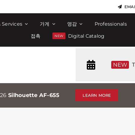
EMAI
 Services
가게
영감
Professionals
접촉
Digital Catalog
NEW
T
026
Silhouette AF-655
LEARN MORE