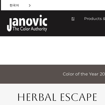
Skip
한국어
to
content
집
Products &
Color of the Year 2
HERBAL ESCAPE