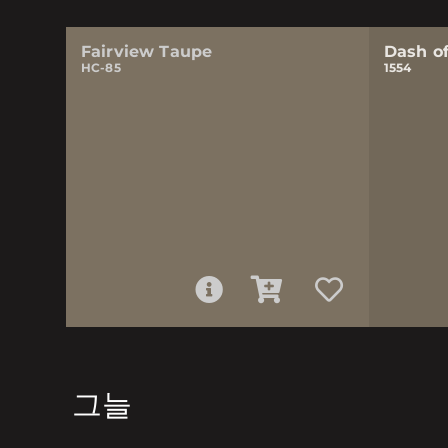
Fairview Taupe
Dash o
HC-85
1554
그늘