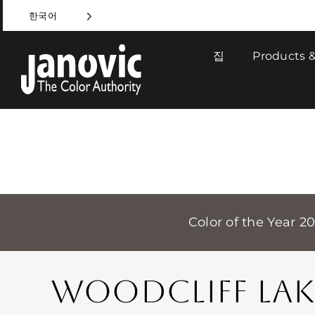
Skip
한국어
to
content
집
Products &
Color of the Year 2
WOODCLIFF LAK