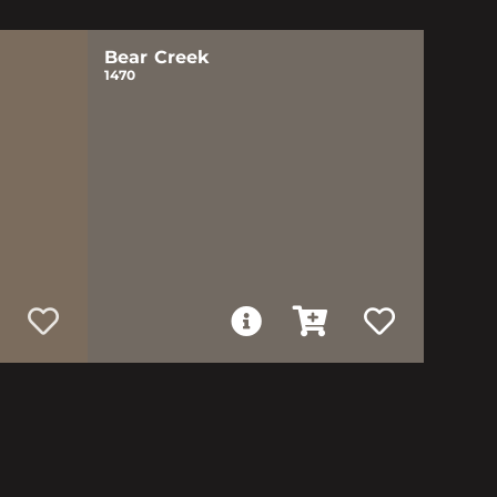
Bear Creek
1470