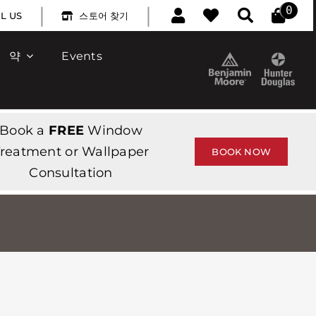
|
|
0
L US
스토어 찾기
약
Events
Book a
FREE
Window
reatment or Wallpaper
BOOK NOW
Consultation