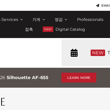
EMAI
 Services
가게
영감
Professionals
접촉
Digital Catalog
NEW
T
026
Silhouette AF-655
LEARN MORE
E