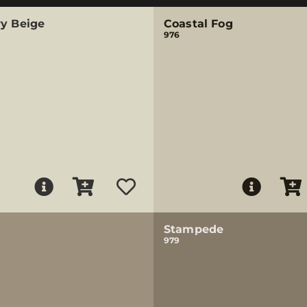
ry Beige
Coastal Fog
976
Stampede
979