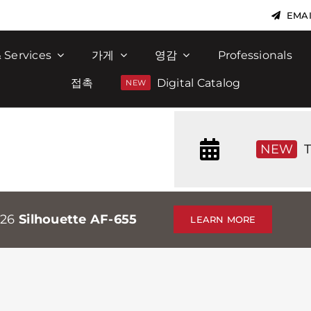
EMAI
 Services
가게
영감
Professionals
접촉
Digital Catalog
NEW
T
026
Silhouette AF-655
LEARN MORE