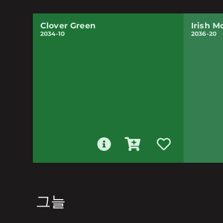
Clover Green
Irish M
2034-10
2036-20
그늘