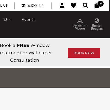
|
|
0
L US
스토어 찾기
약
Events
Book a
FREE
Window
reatment or Wallpaper
BOOK NOW
Consultation