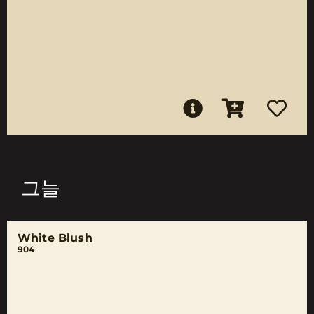
그늘
White Blush
904