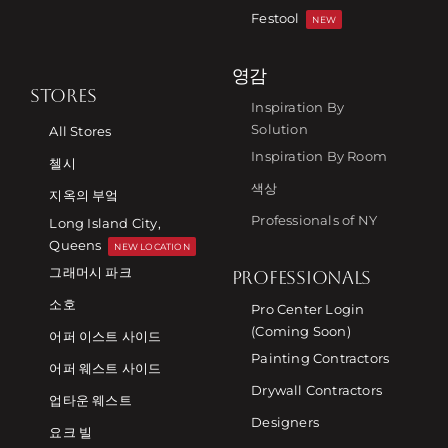
Festool
NEW
영감
STORES
Inspiration By
Solution
All Stores
Inspiration By Room
첼시
색상
지옥의 부엌
Professionals of NY
Long Island City,
Queens
NEW LOCATION
그래머시 파크
PROFESSIONALS
소호
Pro Center Login
(Coming Soon)
어퍼 이스트 사이드
Painting Contractors
어퍼 웨스트 사이드
Drywall Contractors
업타운 웨스트
Designers
요크 빌