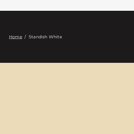
접촉
Digital Catalog
Home
/
Standish White