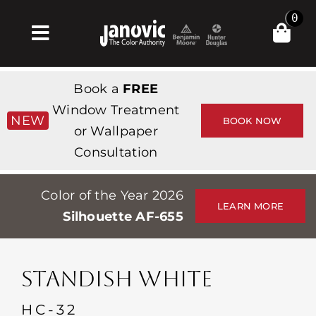
Skip
0
to
Toggle
content
Navigation
집
Book a
FREE
Products & Services
Window Treatment
NEW
BOOK NOW
or Wallpaper
가게
Consultation
영감
Color of the Year 2026
Professionals
LEARN MORE
Silhouette AF-655
Stores
약
STANDISH WHITE
Events
HC-32