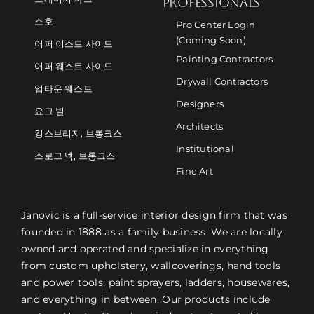
PROFESSIONALS
소호
Pro Center Login
(Coming Soon)
어퍼 이스트 사이드
Painting Contractors
어퍼 웨스트 사이드
Drywall Contractors
업타운 웨스트
Designers
요크 빌
Architects
킹스브리지, 브롱크스
Institutional
스로그 넥, 브롱크스
Fine Art
Janovic is a full-service interior design firm that was
founded in 1888 as a family business. We are locally
owned and operated and specialize in everything
from custom upholstery, wallcoverings, hand tools
and power tools, paint sprayers, ladders, housewares,
and everything in between. Our products include