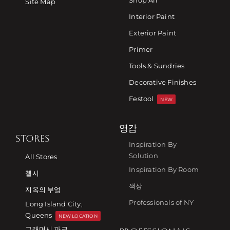
Shop All
Site Map
Interior Paint
Exterior Paint
Primer
Tools & Sundries
Decorative Finishes
Festool
NEW
영감
STORES
Inspiration By
Solution
All Stores
Inspiration By Room
첼시
색상
지옥의 부엌
Professionals of NY
Long Island City,
Queens
NEW LOCATION
그래머시 파크