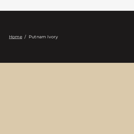
접촉
Digital Catalog
Home
/
Putnam Ivory