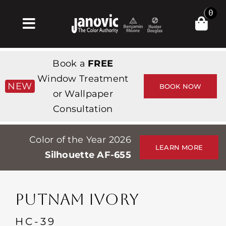
Skip
0
to
Toggle
content
Navigation
집
Book a
FREE
Products & Services
Window Treatment
NEW
BOOK NOW
or Wallpaper
가게
Consultation
영감
Color of the Year 2026
Professionals
LEARN MORE
Silhouette AF-655
Stores
약
PUTNAM IVORY
Events
HC-39