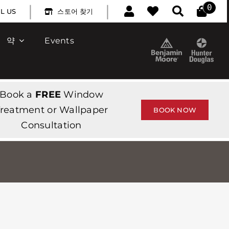
|
|
0
L US
스토어 찾기
약
Events
Book a
FREE
Window
reatment or Wallpaper
BOOK NOW
Consultation