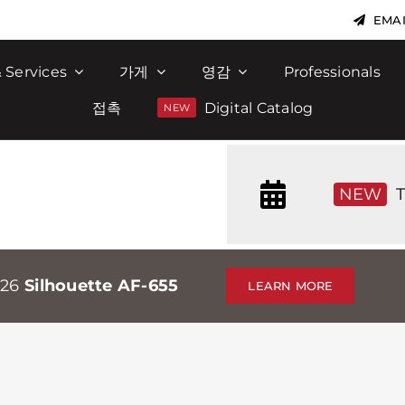
EMAI
 Services
가게
영감
Professionals
접촉
Digital Catalog
NEW
T
026
Silhouette AF-655
LEARN MORE