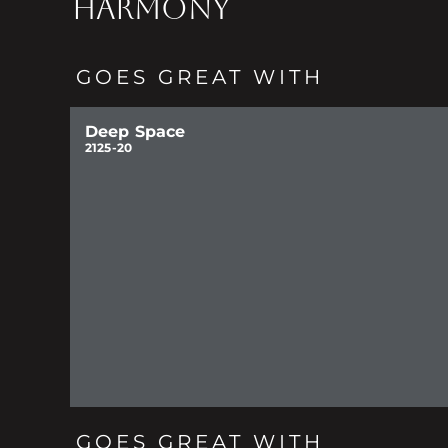
HARMONY
GOES GREAT WITH
Deep Space
2125-20
GOES GREAT WITH