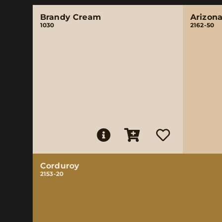
Brandy Cream
Arizon
1030
2162-50
Corduroy
2153-20