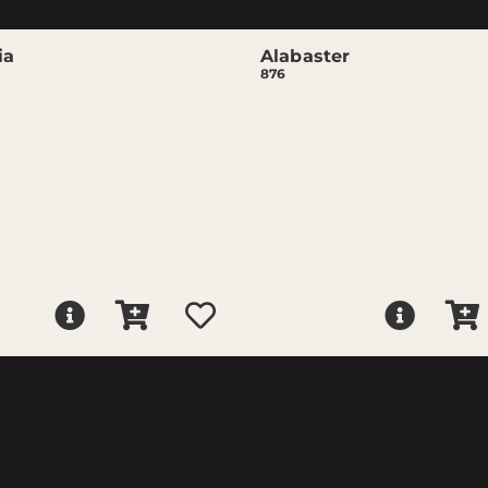
ia
Alabaster
876