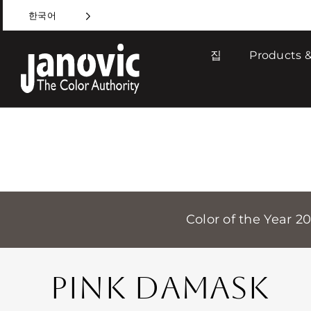
Skip
한국어
to
content
집
Products &
Color of the Year 2
PINK DAMASK