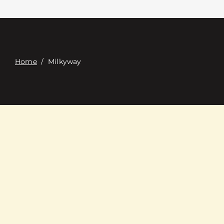
접촉
Digital Catalog
Home
/
Milkyway