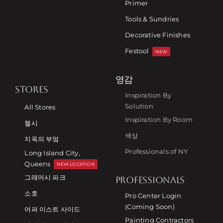
Primer
Tools & Sundries
Decorative Finishes
Festool
NEW
영감
STORES
Inspiration By
Solution
All Stores
Inspiration By Room
첼시
색상
지옥의 부엌
Professionals of NY
Long Island City,
Queens
NEW LOCATION
그래머시 파크
PROFESSIONALS
소호
Pro Center Login
(Coming Soon)
어퍼 이스트 사이드
Painting Contractors