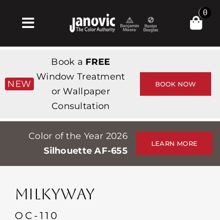
Skip
0
to
Toggle
content
Navigation
집
Book a
FREE
Products & Services
Window Treatment
NEW
BOOK NOW
or Wallpaper
가게
Consultation
영감
Color of the Year 2026
Professionals
LEARN MORE
Silhouette AF-655
Stores
약
MILKYWAY
Events
OC-110