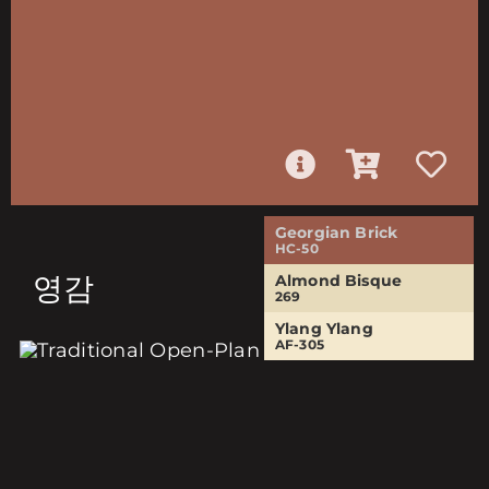
Georgian Brick
HC-50
영감
Almond Bisque
269
Ylang Ylang
AF-305