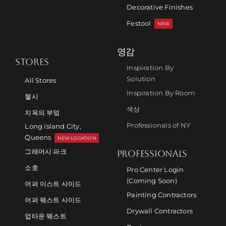
Decorative Finishes
Festool
NEW
영감
STORES
Inspiration By
Solution
All Stores
Inspiration By Room
첼시
색상
지옥의 부엌
Professionals of NY
Long Island City,
Queens
NEW LOCATION
그래머시 파크
PROFESSIONALS
소호
Pro Center Login
(Coming Soon)
어퍼 이스트 사이드
Painting Contractors
어퍼 웨스트 사이드
Drywall Contractors
업타운 웨스트