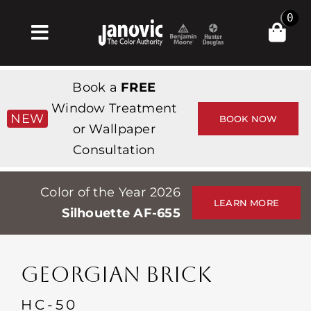
Skip
0
to
Toggle
content
Navigation
집
Book a
FREE
Products & Services
Window Treatment
NEW
BOOK NOW
or Wallpaper
가게
Consultation
영감
Color of the Year 2026
Professionals
LEARN MORE
Silhouette AF-655
Stores
약
GEORGIAN BRICK
Events
HC-50