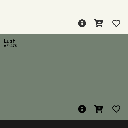
Lush
AF-475