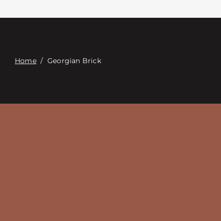
접촉
Digital Catalog
Home
/
Georgian Brick