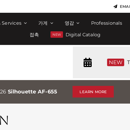
EMAI
 Services
가게
영감
Professionals
접촉
Digital Catalog
NEW
T
026
Silhouette AF-655
LEARN MORE
N