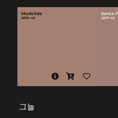
Mudslide
Santa 
2095-40
2097-40
그늘