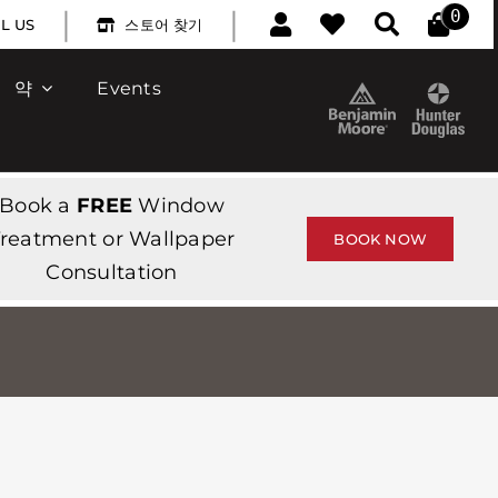
|
|
0
L US
스토어 찾기
약
Events
Book a
FREE
Window
reatment or Wallpaper
BOOK NOW
Consultation