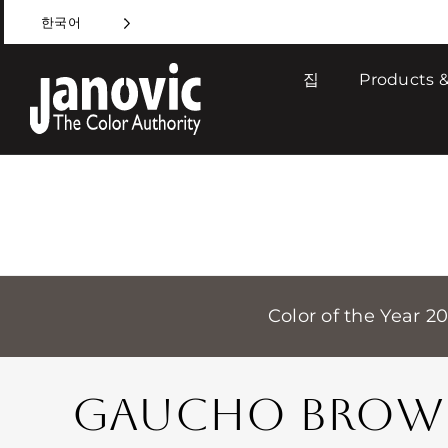
Skip
한국어
to
content
집
Products &
Color of the Year 2
GAUCHO BROW