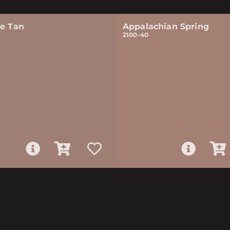
Fe Tan
Appalachian Spring
2100-40