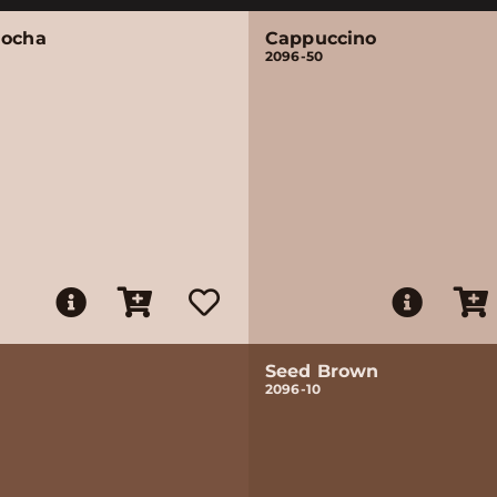
Mocha
Cappuccino
2096-50
Seed Brown
2096-10