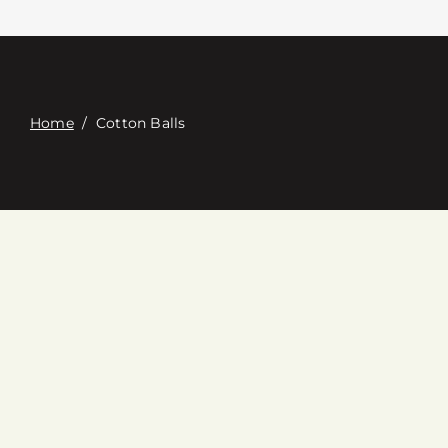
접촉
Digital Catalog
Home
/
Cotton Balls