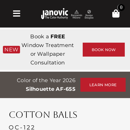
Skip
0
to
Toggle
content
Navigation
집
Book a
FREE
Products & Services
Window Treatment
NEW
BOOK NOW
or Wallpaper
가게
Consultation
영감
Color of the Year 2026
Professionals
LEARN MORE
Silhouette AF-655
Stores
약
COTTON BALLS
Events
OC-122