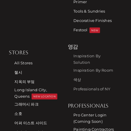
Primer
Tools & Sundries
Decorative Finishes
Festool
NEW
영감
STORES
Inspiration By
Solution
All Stores
Inspiration By Room
첼시
색상
지옥의 부엌
Professionals of NY
Long Island City,
Queens
NEW LOCATION
그래머시 파크
PROFESSIONALS
소호
Pro Center Login
(Coming Soon)
어퍼 이스트 사이드
Painting Contractors